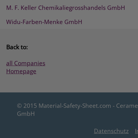
Touch-Up Stick
M. F. Keller Chemikaliegrosshandels GmbH
Gleitfett
Silicon-Öl
Widu-Farben-Menke GmbH
Silicon-Spray
Back to:
all Companies
Homepage
© 2015 Material-Safety-Sheet.com - Ceram
GmbH
Datenschutz
I