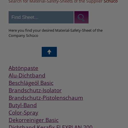
Search for Material-Safety-Sheets of the Supplier
Schüco
Here you find your desired Material-Safety-Sheet of the
Company Schüco
Abtönpaste
Alu-Dichtband
Beschlägeöl Basic
Brandschutz-Isolator
Brandschutz-Pistolenschaum
Butyl-Band
Color-Spray
Dekorreiniger Basic
Dichtband Kerafix FLEXPLAN 200