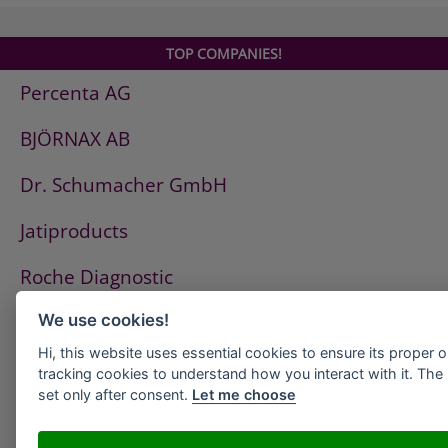
Dekor-Reiniger S20 Profi
Isolatorprofil für Fassade
TOP COMPANIES!
Klebeband
Percenta AG
Reiniger und Verdünner
SCHÜCO Dicht
BJÖRNAX AB
SCHÜCO Dicht+
Gleit-Spray
Dr. Schumacher GmbH
Gleitfett
Gleitpolymer
Jatiproducts
Gleitpolymer-Spray
Roche Diagnostic
Haftreiniger
Konstruktionskleber
ISS Pest Control AG
We use cookies!
Metall-Polish-Reiniger
Metallkleber
Hi, this website uses essential cookies to ensure its proper 
Westfalen AG
tracking cookies to understand how you interact with it. The l
PA-Isolierstege
set only after consent.
Let me choose
Primer für Ziersprosse
HeidelbergCement
PT-Isolierstege