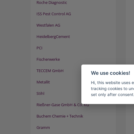
Roche Diagnostic
ISS Pest Control AG
Westfalen AG
HeidelbergCement
PCI
Fischerwerke
TECCEM GmbH
We use cookies!
Metallit
Hi, this website uses 
tracking cookies to un
Stihl
set only after consent
Rießner-Gase GmbH & Co. KG
Buchem Chemie + Technik
Gramm