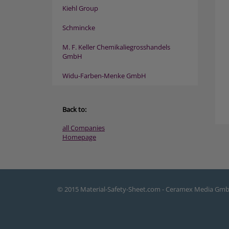
Kiehl Group
Schmincke
M. F. Keller Chemikaliegrosshandels
GmbH
Widu-Farben-Menke GmbH
Back to:
all Companies
Homepage
© 2015 Material-Safety-Sheet.com - Ceramex Media Gm