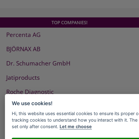
FEINSCHLEIFPASTE
FELGEN- & FLIESENREINIGER aktiv-sauer
FELGENBLITZ säurefrei
TOP COMPANIES!
FIX STAR Silikonentferner
Percenta AG
FLECKENWASSER
FRESH COTTON Duftkonzentrat
BJÖRNAX AB
FROSTSCHUTZ Scheibenwaschzusatz
GERUCHSKONZENTRAT APFEL
Dr. Schumacher GmbH
GERUCHSKONZENTRAT CITRONE
GERUCHSKONZENTRAT HIMBEERE
Jatiproducts
GERUCHSKONZENTRAT ORANGE
Roche Diagnostic
GLANZWACHSSHAMPOO
GLAS FIX neu
We use cookies!
ISS Pest Control AG
GLAS STAR
Hi, this website uses essential cookies to ensure its proper 
GLAS STAR ULTRA
Westfalen AG
tracking cookies to understand how you interact with it. The l
GOLDEN STAR
set only after consent.
Let me choose
GREEN STAR
HeidelbergCement